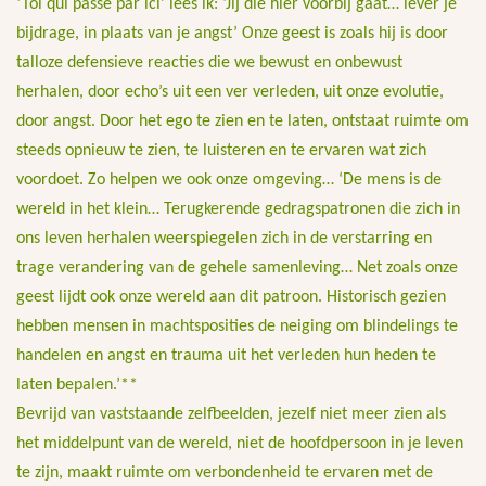
‘Toi qui passe par ici’ lees ik: ‘Jij die hier voorbij gaat… lever je
bijdrage, in plaats van je angst’ Onze geest is zoals hij is door
talloze defensieve reacties die we bewust en onbewust
herhalen, door echo’s uit een ver verleden, uit onze evolutie,
door angst. Door het ego te zien en te laten, ontstaat ruimte om
steeds opnieuw te zien, te luisteren en te ervaren wat zich
voordoet. Zo helpen we ook onze omgeving… ‘De mens is de
wereld in het klein… Terugkerende gedragspatronen die zich in
ons leven herhalen weerspiegelen zich in de verstarring en
trage verandering van de gehele samenleving… Net zoals onze
geest lijdt ook onze wereld aan dit patroon. Historisch gezien
hebben mensen in machtsposities de neiging om blindelings te
handelen en angst en trauma uit het verleden hun heden te
laten bepalen.’**
Bevrijd van vaststaande zelfbeelden, jezelf niet meer zien als
het middelpunt van de wereld, niet de hoofdpersoon in je leven
te zijn, maakt ruimte om verbondenheid te ervaren met de