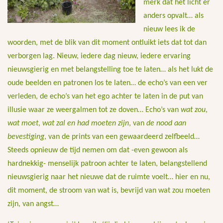
merk dat het licht er
anders opvalt… als
nieuw lees ik de
woorden, met de blik van dit moment ontluikt iets dat tot dan
verborgen lag. Nieuw, iedere dag nieuw, iedere ervaring
nieuwsgierig en met belangstelling toe te laten… als het lukt de
oude beelden en patronen los te laten… de echo’s van een ver
verleden, de echo’s van het ego achter te laten in de put van
illusie waar ze weergalmen tot ze doven… Echo’s van
wat zou
,
wat moet
,
wat zal en had moeten zijn
, van
de nood aan
bevestiging
, van de prints van een gewaardeerd zelfbeeld…
Steeds opnieuw de tijd nemen om dat -even gewoon als
hardnekkig- menselijk patroon achter te laten, belangstellend
nieuwsgierig naar het nieuwe dat de ruimte voelt… hier en nu,
dit moment, de stroom van wat is, bevrijd van wat zou moeten
zijn, van angst…