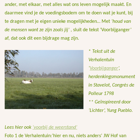
ander, met elkaar, met alles wat ons leven mogelijk maakt. En
daarmee vind je de voedingsbodem om te doen wat je kunt, bij
te dragen met je eigen unieke mogelijkheden… Met
‘houd van
de mensen want ze zijn zoals jij’
, sluit de tekst ‘Voorbijganger’
af, dat ook dit een bijdrage mag zijn.
*
Tekst uit de
Verhalentuin
‘
Voorbijganger
’,
herdenkingsmonument
in Stavelot, Congrès de
Polleur 1798
** Geïnspireerd door
‘Lichter’, Yung Pueblo.
Lees hier ook
‘voorbij de weerstand’
Foto 1 de Verhalentuin:‘hier en nu, niets anders’ JW Hof van