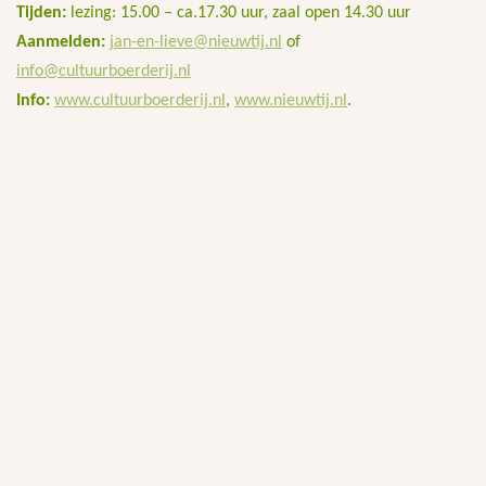
Tijden:
lezing: 15.00 – ca.17.30 uur, zaal open 14.30 uur
Aanmelden:
jan-en-lieve@nieuwtij.nl
of
info@cultuurboerderij.nl
Info:
www.cultuurboerderij.nl
,
www.nieuwtij.nl
.