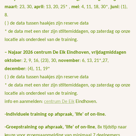
maart
: 23, 30,
april
: 13, 20, 25* ,
mei
: 4, 11, 18, 30*,
juni:
(1),
8.
( ) de data tussen haakjes zijn reserve data
* de data met een ster zijn stiltemiddagen, op zaterdag op onze
locatie als onderdeel van de training.
– Najaar 2026 centrum De Eik Eindhoven, vrijdagmiddagen
oktober
: 2, 9, 16, (23), 30,
november
: 6, 13, 21*,27,
december
: (4), 11, 19*
( ) de data tussen haakjes zijn reserve data
* de data met een ster zijn stiltemiddagen, op zaterdag op onze
locatie als onderdeel van de training.
info en aanmelden:
centrum De Eik
Eindhoven.
-Individuele training op afspraak, ‘life’ of on-line.
-Groepstraining op afspraak, ‘life’ of on-line
, 8x tijdstip naar
keuze voor groepsaanmelding van minimaal 7 deelnemers
.