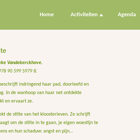
Home
Activiteiten
Agenda
lte
ieke Vandekerckhove.
78 90 599 5979 8.
eschrijft indringend haar pad, doorleefd en
ng. In de wanhoop van haar net ontdekte
kt en ervaart ze.
t de stilte van het kloosterleven. Ze schrijft
agt om de stilte in te gaan, je eigen woestijn te
gens en hun schaduw: angst en pijn…