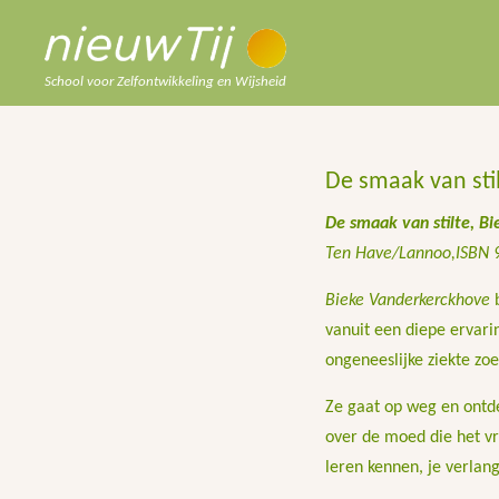
School voor Zelfontwikkeling en Wijsheid
De smaak van sti
De smaak van stilte, B
Ten Have/Lannoo,ISBN 9
Bieke Vanderkerckhove
b
vanuit een diepe ervari
ongeneeslijke ziekte zoe
Ze gaat op weg en ontdek
over de moed die het vra
leren kennen, je verlan