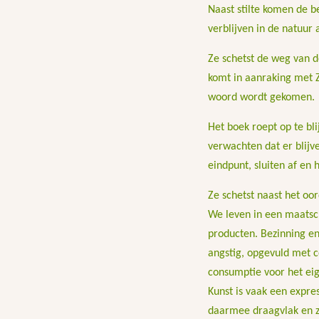
Naast stilte komen de b
verblijven in de natuur
Ze schetst de weg van d
komt in aanraking met Z
woord wordt gekomen.
Het boek roept op te bl
verwachten dat er blijv
eindpunt, sluiten af en
Ze schetst naast het oo
We leven in een maatsch
producten. Bezinning en 
angstig, opgevuld met c
consumptie voor het ei
Kunst is vaak een expres
daarmee draagvlak en zi