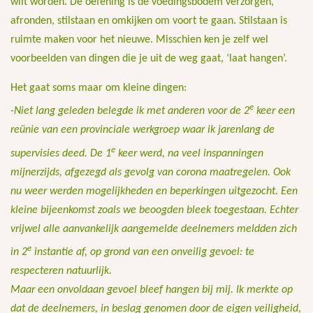
wilt worden. De oefening is de voedingsbodem verzorgen,
afronden, stilstaan en omkijken om voort te gaan. Stilstaan is
ruimte maken voor het nieuwe. Misschien ken je zelf wel
voorbeelden van dingen die je uit de weg gaat, ‘laat hangen’.
Het gaat soms maar om kleine dingen:
e
-Niet lang geleden belegde ik met anderen voor de 2
keer een
reünie van een provinciale werkgroep waar ik jarenlang de
e
supervisies deed. De 1
keer werd, na veel inspanningen
mijnerzijds, afgezegd als gevolg van corona maatregelen. Ook
nu weer werden mogelijkheden en beperkingen uitgezocht. Een
kleine bijeenkomst zoals we beoogden bleek toegestaan. Echter
vrijwel alle aanvankelijk aangemelde deelnemers meldden zich
e
in 2
instantie af, op grond van een onveilig gevoel: te
respecteren natuurlijk.
Maar een onvoldaan gevoel bleef hangen bij mij. Ik merkte op
dat de deelnemers, in beslag genomen door de eigen veiligheid,