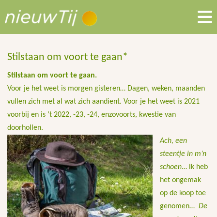
Stilstaan om voort te gaan*
Stilstaan om voort te gaan.
Voor je het weet is morgen gisteren… Dagen, weken, maanden
vullen zich met al wat zich aandient. Voor je het weet is 2021
voorbij en is ‘t 2022, -23, -24, enzovoorts, kwestie van
doorhollen.
Ach, een
steentje in m’n
schoen
… ik heb
het ongemak
op de koop toe
genomen…
De