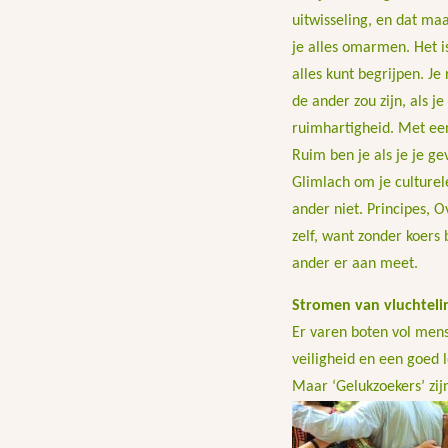
uitwisseling, en dat maa
je alles omarmen. Het i
alles kunt begrijpen. Je 
de ander zou zijn, als j
ruimhartigheid. Met een 
Ruim ben je als je je ge
Glimlach om je culturele
ander niet. Principes, O
zelf, want zonder koers
ander er aan meet.
Stromen van vluchteli
Er varen boten vol men
veiligheid en een goed l
Maar ‘Gelukzoekers’ zij