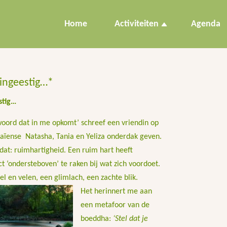
Home
Activiteiten
Agenda
eingeestig…*
stig…
woord dat in me opkomt’ schreef een vriendin op
raïense Natasha, Tania en Yeliza onderdak geven.
dat: ruimhartigheid. Een ruim hart heeft
t ‘ondersteboven’ te raken bij wat zich voordoet.
el en velen, een glimlach, een zachte blik.
Het herinnert me aan
een metafoor van de
boeddha:
‘Stel dat je