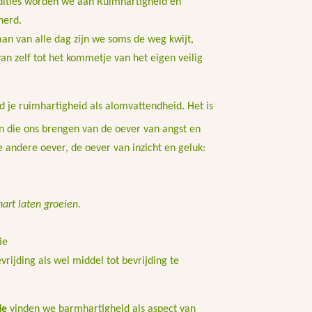
adities worden we aan Ruimhartigheid en
nerd.
aan van alle dag zijn we soms de weg kwijt,
n zelf tot het kommetje van het eigen veilig
nd je ruimhartigheid als alomvattendheid
.
Het is
n die ons brengen van de oever van angst en
e andere oever, de oever van inzicht en geluk:
art laten groeien.
ie
vrijding als wel middel tot bevrijding te
tie
vinden we barmhartigheid als aspect van