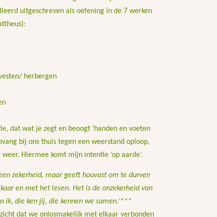
lleerd uitgeschreven als oefening in de 7 werken
ttheus):
vesten/ herbergen
en
ie, dat wat je zegt en beoogt ‘handen en voeten
 opvang bij ons thuis tegen een weerstand oploop,
r weer. Hiermee komt mijn intentie ‘op aarde’.
een zekerheid, maar geeft houvast om te durven
aar en met het leven. Het is de onzekerheid van
n ik, die ken jij, die kennen we samen.’***
nzicht dat we onlosmakelijk met elkaar verbonden