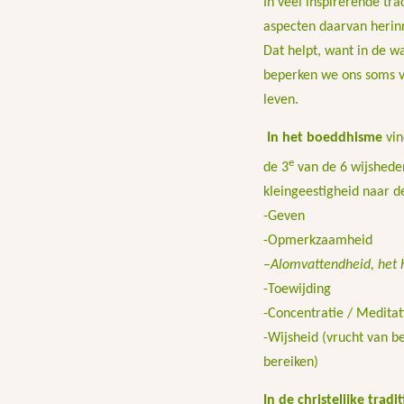
In veel inspirerende tr
aspecten daarvan herin
Dat helpt, want in de w
beperken we ons soms va
leven.
In het boeddhisme
vi
e
de 3
van de 6 wijshede
kleingeestigheid naar d
-Geven
-Opmerkzaamheid
–
Alomvattendheid, het h
-Toewijding
-Concentratie / Meditat
-Wijsheid (vrucht van be
bereiken)
In de christelijke tradi