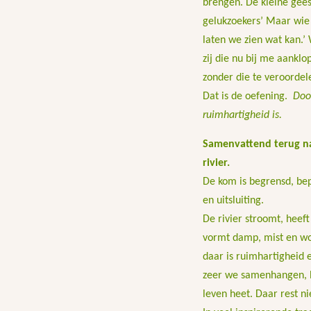
brengen. De kleine gees
gelukzoekers’ Maar wie 
laten we zien wat kan.’ 
zij die nu bij me aanklo
zonder die te veroordele
Dat is de oefening.
Doo
ruimhartigheid is.
Samenvattend terug
na
rivier.
De kom is begrensd, bep
en uitsluiting.
De rivier stroomt, heef
vormt damp, mist en wol
daar is ruimhartigheid e
zeer we samenhangen, h
leven heet. Daar rest ni