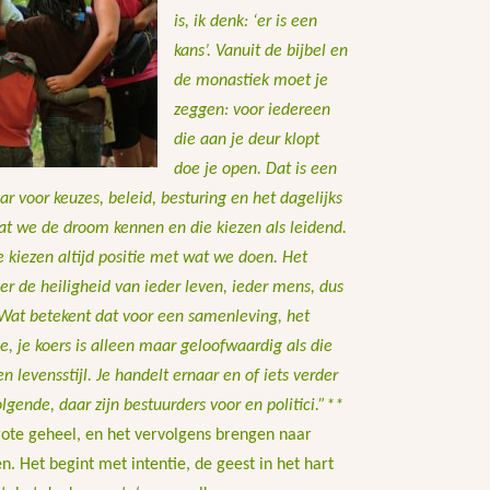
is, ik denk: ‘er is een
kans’. Vanuit de bijbel en
de monastiek moet je
zeggen: voor iedereen
die aan je deur klopt
doe je open. Dat is een
r voor keuzes, beleid, besturing en het dagelijks
dat we de droom kennen en die kiezen als leidend.
we kiezen altijd positie met wat we doen. Het
ier de heiligheid van ieder leven, ieder mens, dus
 Wat betekent dat voor een samenleving, het
, je koers is alleen maar geloofwaardig als die
n levensstijl. Je handelt ernaar en of iets verder
olgende, daar zijn bestuurders voor en politici.”**
rote geheel, en het vervolgens brengen naar
n. Het begint met intentie, de geest in het hart