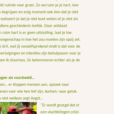
kt ruimte voor groei. Zo verruim je je hart, leer
s begrijpen en enig moment ook zien dat je niet
realiseert je dat je niet kunt weten of je niet als
e diens geschiedenis leefde. Daar ontstaat
ruim hart is er geen uitsluiting, laat je toe.
vangenschap in hoe het zou moeten zijn opzij zet.
 bril, wat jij vanzelfsprekend vindt is dat voor de
vertuigingen en intenties zijn behulpzaam voor je
 ben ik stuurloos. Ze belemmeren echter als je de
ngen als voorbeeld…
sen… er kloppen mensen aan, opzoek naar
even voor wie hen lief zijn, kortom: naar geluk.
n niet welkom zegt Angst…
“Er wordt gezegd dat er
een vluchtelingen crisis