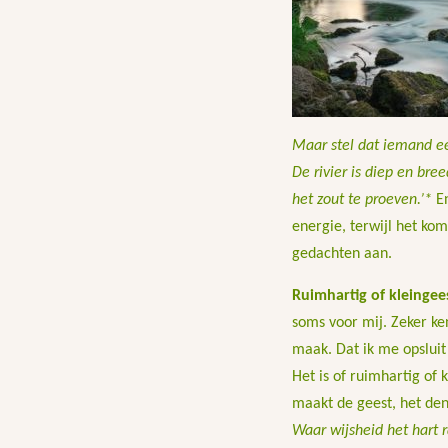
Maar stel dat iemand ee
De rivier is diep en br
het zout te proeven.’*
E
energie, terwijl het kom
gedachten aan.
Ruimhartig of kleinge
soms voor mij. Zeker ken
maak. Dat ik me opsluit
Het is of ruimhartig of 
maakt de geest, het den
Waar wijsheid het hart r