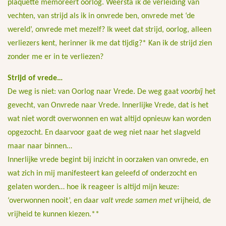
plaquette memoreert oorlog. Weersta ik de verleiding van
vechten, van strijd als ik in onvrede ben, onvrede met ‘de
wereld’, onvrede met mezelf? Ik weet dat strijd, oorlog, alleen
verliezers kent, herinner ik me dat tijdig?* Kan ik de strijd zien
zonder me er in te verliezen?
Strijd of vrede…
De weg is niet: van Oorlog naar Vrede. De weg gaat
voorbíj
het
gevecht, van Onvrede naar Vrede. Innerlijke Vrede, dat is het
wat niet wordt overwonnen en wat altijd opnieuw kan worden
opgezocht. En daarvoor gaat de weg niet naar het slagveld
maar naar binnen…
Innerlijke vrede begint bij inzicht in oorzaken van onvrede, en
wat zich in mij manifesteert kan geleefd of onderzocht en
gelaten worden… hoe ik reageer is altijd mijn keuze:
‘overwonnen nooit’, en daar
valt vrede samen met
vrijheid, de
vrijheid te kunnen kiezen.**