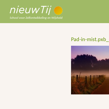
School voor Zelfontwikkeling en Wijsheid
Pad-in-mist.pxb_