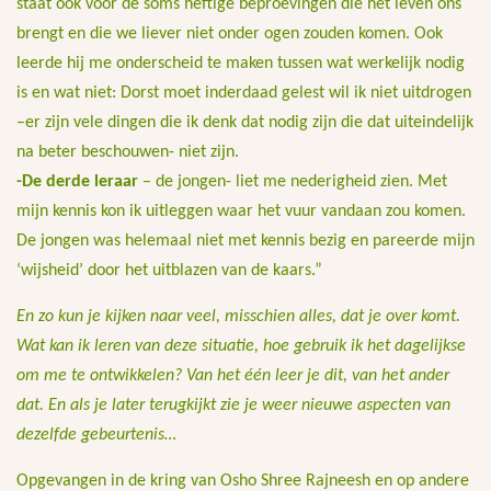
staat ook voor de soms heftige beproevingen die het leven ons
brengt en die we liever niet onder ogen zouden komen. Ook
leerde hij me onderscheid te maken tussen wat werkelijk nodig
is en wat niet: Dorst moet inderdaad gelest wil ik niet uitdrogen
–er zijn vele dingen die ik denk dat nodig zijn die dat uiteindelijk
na beter beschouwen- niet zijn.
-De derde leraar
– de jongen- liet me nederigheid zien. Met
mijn kennis kon ik uitleggen waar het vuur vandaan zou komen.
De jongen was helemaal niet met kennis bezig en pareerde mijn
‘wijsheid’ door het uitblazen van de kaars.”
En zo kun je kijken naar veel, misschien alles, dat je over komt.
Wat kan ik leren van deze situatie, hoe gebruik ik het dagelijkse
om me te ontwikkelen? Van het één leer je dit, van het ander
dat. En als je later terugkijkt zie je weer nieuwe aspecten van
dezelfde gebeurtenis…
Opgevangen in de kring van Osho Shree Rajneesh en op andere