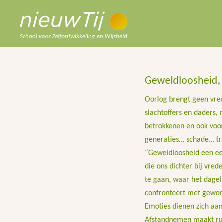
School voor Zelfontwikkeling en Wijsheid
Geweldloosheid,
Oorlog brengt geen vre
slachtoffers en daders, 
betrokkenen en ook voor
generaties… schade… t
“Geweldloosheid een ee
die ons dichter bij vred
te gaan, waar het dagel
confronteert met gewo
Emoties dienen zich aa
Afstandnemen maakt rui