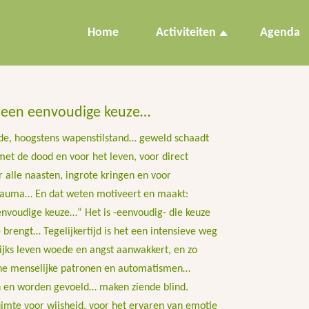
Home
Activiteiten
Agenda
 een eenvoudige keuze…
de, hoogstens wapenstilstand… geweld schaadt
met de dood en voor het leven, voor direct
 alle naasten, ingrote kringen en voor
rauma… En dat weten motiveert en maakt:
nvoudige keuze…” Het is -eenvoudig- die keuze
e brengt… Tegelijkertijd is het een intensieve weg
ijks leven woede en angst aanwakkert, en zo
ne menselijke patronen en automatismen…
n en worden gevoeld… maken ziende blind.
mte voor wijsheid, voor het ervaren van emotie