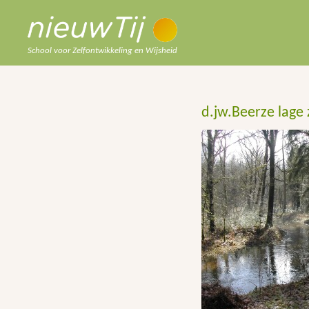
School voor Zelfontwikkeling en Wijsheid
d.jw.Beerze lage