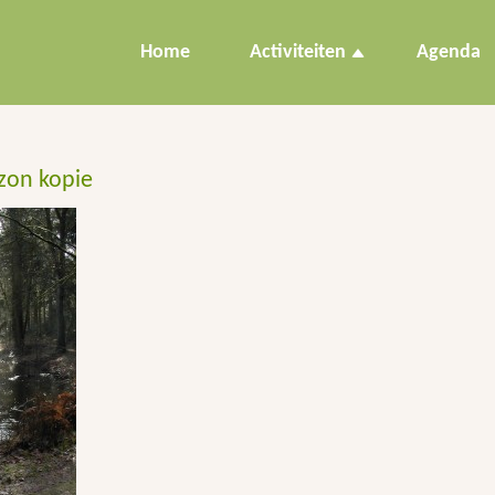
Home
Activiteiten
Agenda
 zon kopie