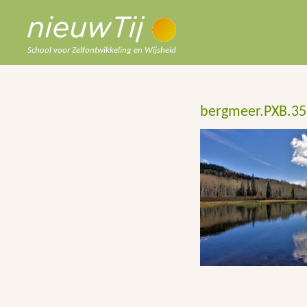
School voor Zelfontwikkeling en Wijsheid
bergmeer.PXB.3