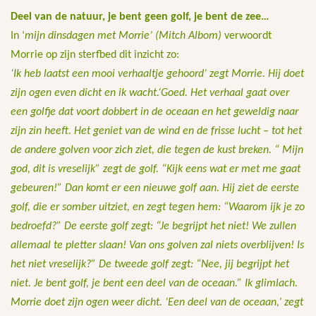
Deel van de natuur, je bent geen golf, je bent de zee…
In ‘
mijn dinsdagen met Morrie’ (Mitch Albom)
verwoordt
Morrie op zijn sterfbed dit inzicht zo:
‘Ik heb laatst een mooi verhaaltje gehoord’ zegt Morrie. Hij doet
zijn ogen even dicht en ik wacht.‘Goed. Het verhaal gaat over
een golfje dat voort dobbert in de oceaan en het geweldig naar
zijn zin heeft. Het geniet van de wind en de frisse lucht – tot het
de andere golven voor zich ziet, die tegen de kust breken. “ Mijn
god, dit is vreselijk” zegt de golf. “Kijk eens wat er met me gaat
gebeuren!” Dan komt er een nieuwe golf aan. Hij ziet de eerste
golf, die er somber uitziet, en zegt tegen hem: “Waarom ijk je zo
bedroefd?” De eerste golf zegt: “Je begrijpt het niet! We zullen
allemaal te pletter slaan! Van ons golven zal niets overblijven! Is
het niet vreselijk?” De tweede golf zegt: “Nee, jij begrijpt het
niet. Je bent golf, je bent een deel van de oceaan.” Ik glimlach.
Morrie doet zijn ogen weer dicht. ‘Een deel van de oceaan,’ zegt