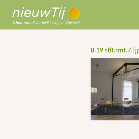
School voor Zelfontwikkeling en Wijsheid
B.19.stlt.rmt.7.!j